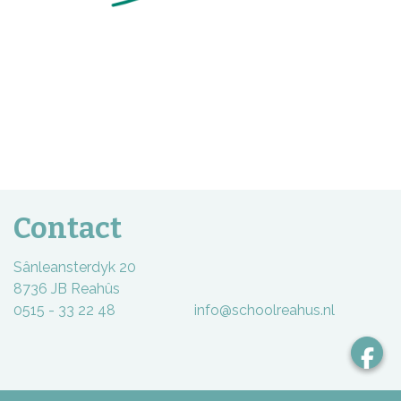
Contact
Sânleansterdyk 20
8736 JB Reahûs
0515 - 33 22 48 info@schoolreahus.nl