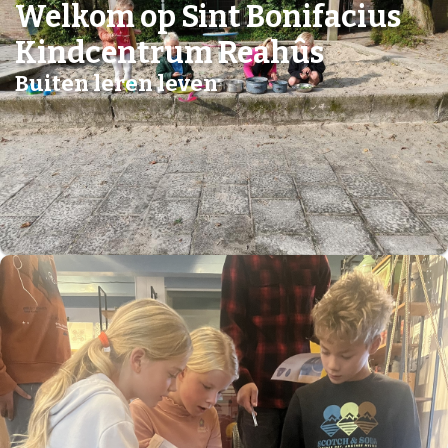
Welkom op Sint Bonifacius
Kindcentrum Reahûs
Buiten leren leven