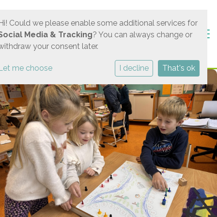
Hi! Could we please enable some additional services for
Togg
Social Media & Tracking
? You can always change or
withdraw your consent later.
Let me choose
I decline
That's ok