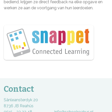
bediend, krijgen ze direct feedback na elke opgave en
werken ze aan de voortgang van hun leerdoelen.
Contact
Sânleansterdyk 20
8736 JB Reahûs
0515 - 33 22 48 info@schoolreahus.nl