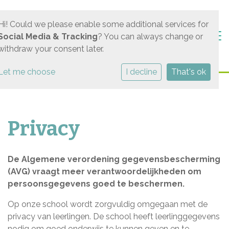
Hi! Could we please enable some additional services for
Togg
Social Media & Tracking
? You can always change or
withdraw your consent later.
Let me choose
I decline
That's ok
Privacy
De Algemene verordening gegevensbescherming
(AVG) vraagt meer verantwoordelijkheden om
persoonsgegevens goed te beschermen.
Op onze school wordt zorgvuldig omgegaan met de
privacy van leerlingen. De school heeft leerlinggegevens
nodig om goed onderwijs te kunnen geven en te