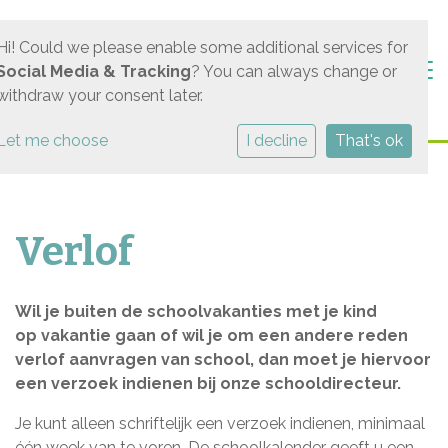
Hi! Could we please enable some additional services for
Togg
Social Media & Tracking
? You can always change or
withdraw your consent later.
Let me choose
I decline
That's ok
Verlof
Wil je buiten de schoolvakanties met je kind
op vakantie gaan of wil je om een andere reden
verlof aanvragen van school, dan moet je hiervoor
een verzoek indienen bij onze schooldirecteur.
Je kunt alleen schriftelijk een verzoek indienen, minimaal
één week van te voren. De schoolkalender geeft u een