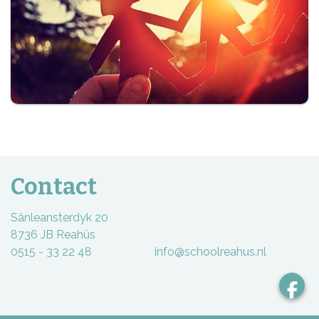
Contact
Sânleansterdyk 20
8736 JB Reahûs
0515 - 33 22 48 info@schoolreahus.nl